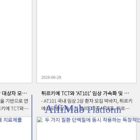
2026-06-29
상 대상자 모집
튀르키예 TCT와 ‘AT101’ 임상 가속화 및 차세
대 카티 협력키로
능을 기반으로 연
- AT101 국내 임상 2상 환자 모집 막바지, 튀르키
AffiMab
Platform
예서도 임상 속도전 합의 - 이종서 대표, 튀르키
트라이크파마등 협
예서 아크데니즈 대학서 CAR-T 제조 시설 현장
체 치료제를
두 가지 질환 단백질에 동시 작용하는 독창적
개발 중 앱클
시찰 - 유방암 타깃 고형암 zCAR-T(AT501) 및 차
발·불응성 혈액암
세대 인비보 카티 임상 베이스캠프 확보 앱클론
T(키메라 항원
(대표이사 이종서)이 튀르키예 파트너사인 TCT