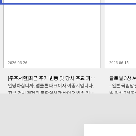
께서 겪고 계실 고통과 상실감에 대해 대표이사
(UPenn, 
로서 무거운 책임감과 깊은 위로의 말씀을 올립
'CD30 표적 
니다.다시 한번 분명히 말씀드립니다. 현재의 주
근 미국 특허청
가 하락은 당사 내부의 악재나 파이프라인의 펀
을 받았다고 6일 밝혔다. 특
더멘털 훼손과는 전혀 무관한 외부 수급 현상입
최초의 CAR-T
니다. 회사의 심장인 연구개발과 사업화 시계는
시키며 이 분
그 어느 때보다 빠르고 강력하게 돌아가고 있습
공동 연구를 거
니다.이를 증명하듯, 저는 어제 중국 상하이에서
을 올렸다는 
2026-06-26
2026-06-15
글로벌 파트너사와 매우 의미 있는 성과를 확인
신뢰도를 글로
하고 돌아왔습니다. 주주 여러분의 불안감을 덜
성과로 평가된다. 최근 암 치료의 패러
[주주서한]최근 주가 변동 및 당사 주요 파이
글로벌 3상 A
어드리고자, 이번 상하이 출장의 소회와 핵심 사
꾸고 있는 'CA
프라인 진행 현황 안내
수하는 시대’
안녕하십니까, 앱클론 대표이사 이종서입니다.
- 일본 국립암센
업들의 진행 현황을 직접 보고해 드립니다.1. 푸
포를 유전적으
최근 거시 경제의 불확실성과 바이오 업종 전반
벌 임상 3상(Phar
싱제약(Fosun Pharma) 글로벌 포럼 참석 및
형 치료제다. 
의 투자 심리 위축으로 인해 당사의 주가 역시 큰
물 ‘자니다타맙
HLX22 상업화 모멘텀 확인저는 지난 7월 27일,
해 추적하는데,
변동성을 겪고 있습니다. 이로 인해 주주 여러분
중증 설사 빈도 '절반 이하'
상하이 샹그릴라 호텔에서 열린 '푸싱제약 글로
단백질이다. 
의 우려와 심려가 무척 크실 것으로 생각됩니
한 PFS·OS
벌 BD & 파트너십 포럼(Fosun Pharma Global
모집을 마치고
다. 무엇보다 먼저, 최근의 주가 하락은 당사의 개
(QoL)'과 '시간 
BD & Partnership Forum)'에 공식 초청받아 참
AT101은 CD19를
별적인 악재나 펀더멘털 훼손에 기인한 것이 아
이종서)의 글로
석했습니다. 당사의 기술이전 파트너사인 헨리우
특허는 호지킨