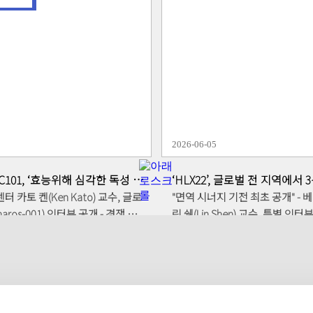
이하 유펜)와의 공동연구를 통해 개발한
수용체 T세포) 치료제인 네스페셀(
CAR-T 치료제 관련 핵심 기술'이 최
상 2상 대상자 등록을 최종 완료
(USPTO)으로부터 최종 특허 등록
혔다. 회사 측은 이번 환자 모집 완료에 대해 국내
히, 이번 특허는 세계
및 해외 조기 상업화를 향한 가장
 치료제 '킴리아(Kymriah)'를 탄생
톤을 달성한 것이라고 설명했다. A
야 최고의 권위를 자랑하는 유펜과
벌 CAR-T 치료제들이 공통으로 
쳐 '공동 특허권자'로 당당히 이름
항체 대신, 앱클론이 독자 개발한
점에서, 그 기술적 완성도와 대외적
h1218를 적용해 차별화된 메커
2026-06-05
벌 최고 수준으로 공식 인정받은
앞서 발표된 임상 2상 중간결과에서
다임을 바
관적반응률(ORR) 94%, 암세포
C101, ‘효능위해 심각한 독성 감
‘HLX22’, 글로벌 전 지역에서 
R-T(카티) 치료제'는 환자의 면역세
는 완전관해율(CR) 68%라는 경
 종식 밝혀
약 완료
터 카토 켄(Ken Kato) 교수, 글로
"면역 시너지 기전 최초 공개" -
로 강화해 암세포를 저격하는 맞춤
록하며 혈액암치료제 시장의 이목
os-001) 인터뷰 공개 - 경쟁 약
린 쉔(Lin Shen) 교수, 특별 인
암세포 표면의 특정 단백질을 인식
미국과 호주 등 전세계 주요 국가
’의 치명적 부작용 극복… HLX22
종양미세환경(TME) 개선 기전 극찬
 이번 기술의 표적이 바로 'CD30'
앱클론은 식품의약품안전처로부터
 - 표준 치료 대비 우수
포·NK세포 증가 및 M2 대식세
최근 앱클론이 국내 임상2상 대상자
귀의약품' 및 '글로벌 혁신제품 신속
 데이터 바탕으로 환자의 '삶의 질
과 완벽한 면역 활성화 시너지- 임
 이달 내 투약 완료를 기대하는
대상으로 연이어 지정된 바 있다.
독성' 획기적 개선 앱클론(대표
추적 질병 진행 위험 80% 감소…
 타겟으로 한다. 이번에 등록된
자 모집 종료에 따라 모든 투여를
벌 파트너사 헨리우스(Henlius)는
럽 등 전 세계 임상 인프라 풀가
 림프종을 비롯한 악성 림프종 환
최종 임상 데이터 도출 및 신속승