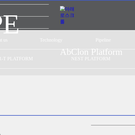
PE
t us
Technology
Pipeline
AbClon
Platform
개요
CAR-T platform
AT101
R-T PLATFORM
NEST PLATFORM
-T GMP
NEST platform
AT501
AC101
AffiMab platform
기관
AM201
AM105
AM109
폼