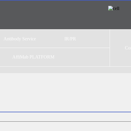
Antibody Service
IR/PR
Con
Antibody Service
뉴스
AffiMab PLATFORM
주가정보
IR자료
공시정보
홍보영상
내부규정