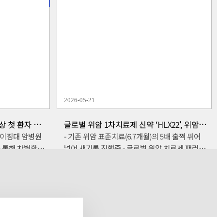
AT101)의 임
헬스테크놀로지(TCT Health Technologies, 이
하였다고 3일 밝
하 TCT)와 기존 혈액암 치료제를 넘어 차세대 고
형암 파이프라인까지 포괄하는 전방위적 공동 개
 중요한 마일스
발 업무협약(MOU)을 지난 25일 체결했다고 29
T101은 글로
일 밝혔다. 앱클론 이종서 대표이사가 튀르키예
사용하는 FMC63
이스탄불에 위치한 TCT 본사를 직접 방문해 차
 핵심 항체인
세대 세포치료제 공동 개발을 위한 MOU를 체한
니즘을 자랑한다.
것이다. 이번 협약의 핵심은 앱클론이 지난 25년
2026-05-21
 AT101은 객
3월 기술이전(L/O)한 CD19 타깃 혈액암 카티
가 완전히 사라지
(CAR-T) 치료제 'AT101'의 튀르키예 현지 임상을
3상 첫 환자 투
글로벌 위암 1차치료제 신약 ‘HLX22’, 위암
이로운 수치를 기
가속화하는 데 있다. AT101의 국내 임상 2상 환
무진행생존(PFS) ‘최소 39개월’ 확보
 베이징대 암병원
- 기존 위암 표준치료(6.7개월)의 5배 훌쩍 뛰어
을 집중시켰다.
자 모집 막바지 단계에 있는 앱클론은, TCT와 함
터뷰 통해 차별화된
넘어 새기록 진행중 - 글로벌 위암 치료제 패러다
 특허를 확보한
께 튀르키예 임상 소요 기간을 최소화하기로 합
- CD8+ T세
임 혁신적 대전환 예고 - 글로벌 위암 최고 권위자
 '개발단계 희
의했다. 이를 통해 당초 예상보다 훨씬 앞당겨 튀
포 억제… 허셉틴
자파르 아자니(Jaffer A. Ajani) 교수 특별 인터뷰
심사(GIFT)'
르키예 혈액암 환자들에게 생명을 구하는 혁신
상 2상 28개월
공개 "PFS 추가 연장 기정사실화" 앱클론이 발
 회사는 이번 환
치료제를 제공하겠다는 공동의 의지를 확고히 다
 한국·미국·유
굴하여 기술이전한 차세대 HER2 표적 위암 1차
 끝마치고, 연내
졌다. 혈액암 임상의 속도전과 더불어, 양사는 치
동앱클론(대표이
치료제 ‘HLX22(개발코드명 AC101)’가 글로벌 임
인(품목허가)을
료가 까다로운 '고형암' 정복이라는 과제에도 공