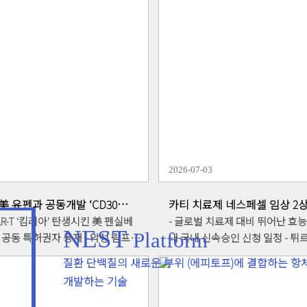
항체 플랫폼
이중항체 신약개발 플랫폼입니다.
존 항체 치료제보다 치료
2026-07-03
' 美 유펜과 공동개발 ‘CD30
카티 치료제 네스페셀 임상 2
국 특허 전격 획득
최종완료
AR-T '킴리아' 탄생시킨 美 펜실베
- 글로벌 치료제 대비 뛰어난 효
NEST
Platform
특허권자 등재 - 악성 림프종
내 국내 신속승인 신청 일정 - 튀르키예 TCT와 해
' 정밀 타격… 기존 치료제 내성 극복
외 임상 진행 및 GC녹십자·스
질환 단백질의 새로운 부위 (에피토프)에 결합하는 항
앱클론(대표이사 이종
력기관과 인비보(in vivo) 카티로도 
개발하는 기술
 CAR-T(키메라 항원 수용체 T세
론(대표이사 이종서)은 2일, 재
메카인 미국 펜실베이니아 대학교
환자를 대상으로 진행 중인 CAR-