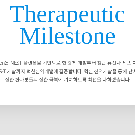
식 채널을 통해 미국 MD앤더슨 암
사 이종서)이 원천 개발하여 기
표면에서 뚜렷하게 과발현되는
신청할 예정이다. 한국바이오협회에 따르면, 글
Therapeutic
 아자니 교수, 메모리얼 슬론 케터
HER2 표적 위암 치료제 ‘HLX2
백질을 정밀 타격하는 신규 항체 및 이
로벌 CAR-T 치료제 시장은 연평균
KCC)의 옐레나 잔지기안 박사, 베
AC101)’의 글로벌 임상 3상(HLX2
대 CAR-T 치료 기술에 관한 것이
적으로 성장해, 오는 2029년경 약
린 쉔 교수에 이어, 일본 최고의 암
한국을 포함한 전 세계 주요 대륙
 정상 세포에서는 발현율이 극히 낮
달러) 규모에 달할 것으로 전망된다
Milestone
립암센터 병원의 카토 켄(Ken
약(First Patient In, FPI)을
으로 삼으면 정상 세포의 손상은 최
셀의 동일한 CD19를 표적으로 
의 특별 인터뷰 영상을 공개했다고 15
하며 상업화를 향한 속도를 내고
세포만 선택적으로 강력하게 파괴
대한 점유율을 차지하고 있는 상황이다
글로벌 파트너사 헨리우스(Henliu
춤형 치료가 가능하다. 이번 미
셀의 우수한 임상 성과는 글로벌
2026-04-21
LX22의 글로벌 임상 3상(Pharos-
국 메모리얼 케터링 암센터 옐레
 글로벌 바이오 업계의 집중 조명
발적인 확장으로 직결되고 있다.
22-GC-301) 연구를 이끄는 세계적인
사와 엠디 엔더슨 자파르 아자니 박
이유는 앱클론이 발굴한 항체의 '독
파트너사인 TCT 헬스테크놀로지(
lon은 NEST 플랫폼을 기반으로 한 항체 개발부터 첨단 유전자 세포
 헨리우스, AACR 2026서 ‘엔
AACR 2026서 차세대 고형암 C
 인터뷰에서 카토 교수는 항암 치
위암 1차치료제로서의 큰 기대를 
 있다. 해당 항체는 기존 CD30 타
키예 현지에서의 AT101 임상을
AR-T 개발까지 혁신신약개발에 집중합니다. 혁신 신약개발을 통해 난
는 차세대 ADC 데이터 공개
항체 강력한 항암 결과소개
HLX49’ 전임상
현지시간 20일, 난치성 고형암 타깃 
이 변화하고 있음을 짚으며, "효능
인터뷰에 이어, 지난 4일에도 공
 전혀 다른 새로운 에피토프
화까지의 소요 기간을 최소화하기
질환 환자분들의 질환 극복에 기여하도록 최선을 다하겠습니다.
이중항체 'AM109' 포스터 공개 이중항체 AM109,
해 환자가 심각한 독성을 감수해야
아시아 위장관암(GI Cancer) 치
 항원 결합 부위)를 인식하도록 설계되
협력에 전격 합의했다. 현재 튀르키예는 자국 내
d)서 압도적 효능 입증 HER2
화이자 '우토밀루맙' 대비 우수한 효능 입증... 극
다"고 단언했다. 그는 HLX22
권위자인 베이징대 암병원 종양내과 
차별화된 기전을 통해 기존 치료제
카티치료제 상업화를 국가 바이오
소 용량으로 '완전 종양 억제' 확인 항체 신약 개
치료 대비 무진행생존기간(PFS)과
Shen) 교수의 특별 인터뷰 영상
거나 내성이 발생한 불응성 암 환
심 과제로 추진하며 범정부적 지
체 신약 개발 전문기
발 전문기업 앱클론이 미국 샌디
OS) 모두에서 상당히 우수한 성적
린 쉔 교수는 이번 인터뷰를 통해 
운 패러다임의 치료 대안을 제시할
있어, 양사의 협력은 더욱 탄력을
글로벌 파트너사인 중국 헨리우스
고 있는 '미국암연구학회(AACR) 
는 동시에, 항암제의 고질적인 부작
화된 과학적 근거와 경이로운 임
대된다. 더 나아가 앱클론은 AT101을 통해 검증
)가 미국 샌디에이고에서 열리고 있는
시간 21일 새벽 1시부터 4시까지
 독성이 매우 낮다는 점을 가장 큰
세히 조명했다. 린 쉔 교수는 HLX
진을 보유한 유펜과의 긴밀한 협력이
된 독자 항체 플랫폼을 기반으로 
(AACR) 2026'에서 우리나라 시
암 치료 플랫폼인 'zCAR-T'와 
 HER2
제인 허셉틴(트라스투주맙)과 동
 통해 독창성과 독점적 권리로 입
(In-vivo) CAR-T' 분야로 파
앱클론의 항체 기술이 적용된 차세
항체 신약 후보물질 'AM109'의 
장에서 주목받고 있는 잠재적 경쟁
(Domain IV)에 결합하면서도 
 “이번 글로벌 지식재산권 확보를
고 있다. 환자 맞춤형 제조가 필요한