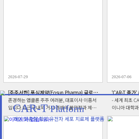
두 가지 표적 단백질에 동시 작용하는 이중
AffiMab은 단클론 항체와 Affibody의 장점을 극대화한 
난치성 질환의 두 가지 표적에 동시에 작용하여 질환에서 기
효과를 극대화한 플랫폼입니다
2026-07-29
2026-07-06
LEARN MORE
[주주서한] 푸싱제약(Fosun Pharma) 글로벌
'CAR-T 종가
포럼 참석 소회
CAR-T’ 미
존경하는 앱클론 주주 여러분, 대표이사 이종서
- 세계 최초 C
CAR-T
Platform
입니다.최근 국내외 거시 경제의 불안정과 제약·
이니아 대학과 공동 
바이오 섹터 전반에 불어닥친 극심한 투자 심리
타깃 'CD30
개인 맞춤형 항암 유전자 세포 치료제 플랫폼
위축으로 인해, 당사의 주가 역시 큰 폭의 하락을
하는 신규 에피토프 발굴 
겪고 있습니다. 회사의 본질적 가치와 무관하게
서)은 세계적인
연일 이어지는 주가 하락으로 인해 주주 여러분
포) 연구의 