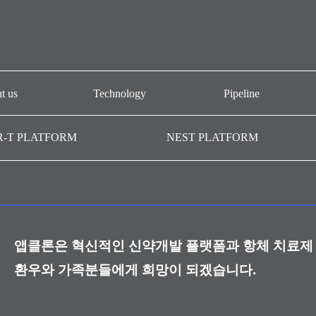
t us
Technology
Pipeline
개요
CAR-T platform
AT101
R-T PLATFORM
NEST PLATFORM
-T GMP
NEST platform
AT501
AC101
AffiMab platform
기관
AM201
AM105
앱클론은 혁신적인 신약개발 플랫폼과 항체 치료제 
AM109
환우와 가족분들에게 희망이 되겠습니다.