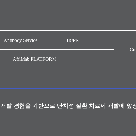
Antibody Service
IR/PR
Con
Antibody Service
뉴스
AffiMab PLATFORM
주가정보
IR자료
공시정보
홍보영상
개발 경험을 기반으로 난치성 질환 치료제 개발에 앞
내부규정