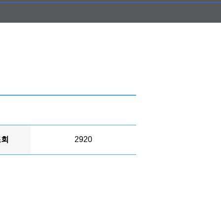
조회
2920