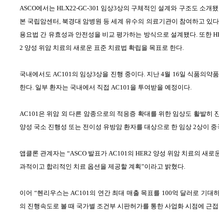
ASCO
에서는
HLX22-GC-301
임상
3
상의 구체적인 설계와 구조도 소개
본 국립암센터
,
북경대 암병원 등 세계 유수의 의료기관이 참여하고 있다
용요법 간 유효성과 안전성을 비교 평가하는 방식으로 설계됐다
.
또한
H
2
양성 위암 치료의 새로운 표준 치료법 확립을 목표로 한다
.
국내에서도
AC101
의 임상
3
상을 진행 중이다
.
지난
4
월
16
일 식품의약품
한다
.
일부 환자는 국내에서 직접
AC101
을 투여받을 예정이다
.
AC101
은 위암 외 다른 암종으로의 적응증 확대를 위한 임상도 활발히 
양성 국소 진행성 또는 전이성 유방암 환자를 대상으로 한 임상
2
상이 중
앱클론 관계자는 “
ASCO
발표가
AC101
의
HER2
양성 위암 치료의 새로운
과적이고 합리적인 치료 옵션을 제공할 계획”이라고 밝혔다
.
이어 “헨리우스는
AC101
의 연간 최대 매출 목표를
100
억 달러로 기대
의 진행속도로 볼 때 국가별 조건부 시판허가를 통한 사업화 시점에 근