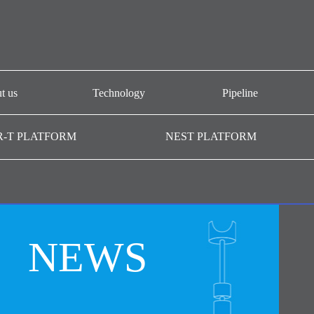
t us
Technology
Pipeline
개요
CAR-T platform
AT101
R-T PLATFORM
NEST PLATFORM
-T GMP
NEST platform
AT501
AC101
AffiMab platform
기관
AM201
AM105
NEWS
AM109