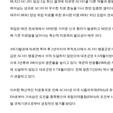
HLX22-GC-201
임상
2
상 최신 결과에 따르면
AC101
을 다른 약물과 병
뛰어넘는 성과로
AC101
의 우수한 치료 효능을 다시 한번 입증한 셈이다
재까지
HER2
양성 위암 치료를 위한 유사한 이중
HER2
차단 요법이 전
위암은 매년 전세계에서
100
만명 가까운 신규 환자가 발생하고
66
만건
해 기존 치료법을 넘어서는 혁신적 치료제의 필요성이 매우 크다
.
ASCO
발표에 따르면 투여 후
2
년까지의 추적조사에서
AC101
병용군은 
값은
AC101
병용군에서 아직 도달하지 않았으며 대조군은
8.3
개월이었
으로
2
년후에
3
배이상의 생존율을 높이고 있다
.
객관적 반응률
(ORR)
은
A
에 도달하지 않았고 대조군은
9.7
개월이었다
.
전체 생존기간
(OS)
역시 
가 관찰되고 있다
.
이러한 혁신적인 치료효과로 인해
AC101
은 미국 식품의약국
(FDA)
과 
DA
로부터 가속승인 요건을 충족했으며 유럽의약품청
(EMA)
의 조건부
벌 규제기관으로부터 긍정적인 평가를 받았다
.