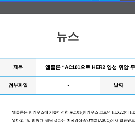
뉴스
제목
앱클론 “AC101으로 HER2 양성 위암
첨부파일
-
날짜
앱클론은 헨리우스에 기술이전한
AC101(
헨리우스 코드명
HLX22)
이
HE
였다고
4
일 밝혔다
.
해당 결과는 미국임상종양학회
(ASCO)
에서 발표됐으