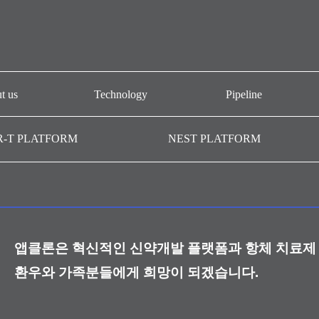
t us
Technology
Pipeline
개요
CAR-T platform
AT101
R-T PLATFORM
NEST PLATFORM
-T GMP
NEST platform
AT501
AC101
AffiMab platform
기관
AM201
AM105
앱클론은 혁신적인 신약개발 플랫폼과 항체 치료제 
AM109
환우와 가족분들에게 희망이 되겠습니다.