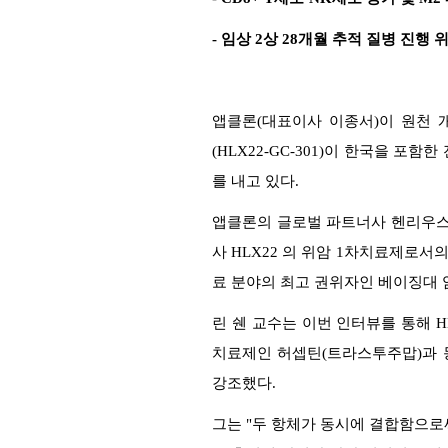
- 임상 2상 28개월 추적 질병 진행
앱클론(대표이사 이종서)이 원천 개발
(HLX22-GC-301)이 한국을 포함한
를 내고 있다.
앱클론의 글로벌 파트너사 헨리우스(
사 HLX22 의 위암 1차치료제로서의
료 분야의 최고 권위자인 베이징대 암병
린 쉔 교수는 이번 인터뷰를 통해 H
치료제인 허셉틴(트라스투주맙)과 동
강조했다.
그는 "두 항체가 동시에 결합함으로써 HER2