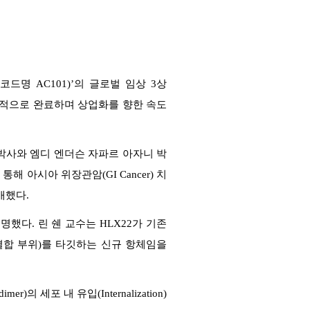
드명 AC101)’의 글로벌 임상 3상
 모두 성공적으로 완료하며 상업화를 향한 속도
 박사와 엠디 엔더슨 자파르 아자니 박
해 아시아 위장관암(GI Cancer) 치
개했다.
했다. 린 쉔 교수는 HLX22가 기존
(결합 부위)를 타깃하는 신규 항체임을
의 세포 내 유입(Internalization)