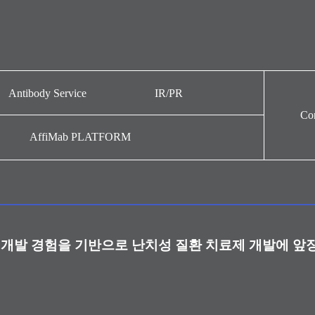
Antibody Service
IR/PR
Con
Antibody Service
뉴스
AffiMab PLATFORM
주가정보
IR자료
공시정보
홍보영상
개발 경험을 기반으로 난치성 질환 치료제 개발에 앞
내부규정