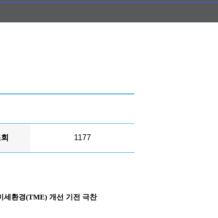
조회
1177
양미세환경(TME) 개선 기전 극찬