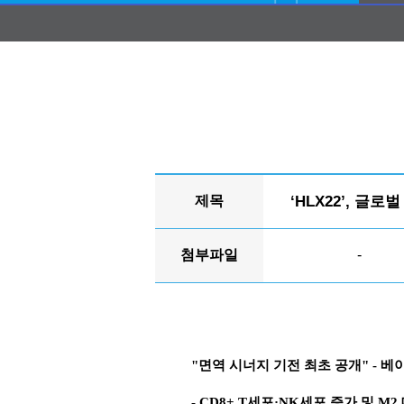
제목
‘HLX22’, 글
첨부파일
-
"면역 시너지 기전 최초 공개"
-
베이
- CD8+ T세포·NK세포 증가 및